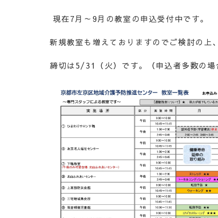
現在
7
月～
9
月の教室の申込受付中です。
新規教室も増えておりますのでご検討の上
締切は
5/31
（火）です。（申込者多数の場