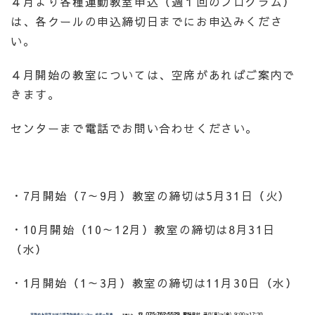
４月より各種運動教室申込（週１回のプログラム）
は、各クールの申込締切日までにお申込みくださ
い。
４月開始の教室については、空席があればご案内で
きます。
センターまで電話でお問い合わせください。
・
7
月開始（
7
～
9
月）教室の締切は
5
月
31
日（火）
・
10
月開始（
10
～
12
月）教室の締切は
8
月
31
日
（水）
・
1
月開始（
1
～
3
月）教室の締切は
11
月
30
日（水）