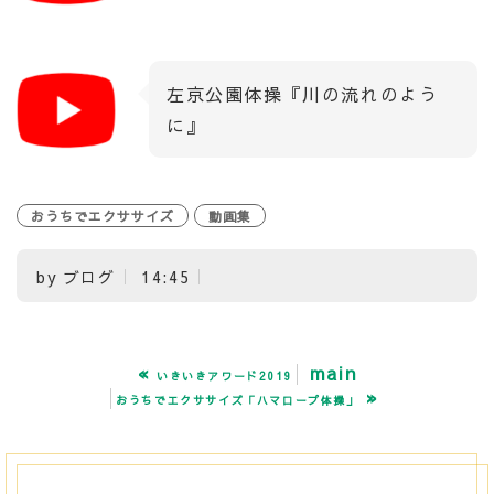
左京公園体操『川の流れのよう
に』
おうちでエクササイズ
動画集
by
ブログ
14:45
«
main
いきいきアワード2019
»
おうちでエクササイズ「ハマロープ体操」